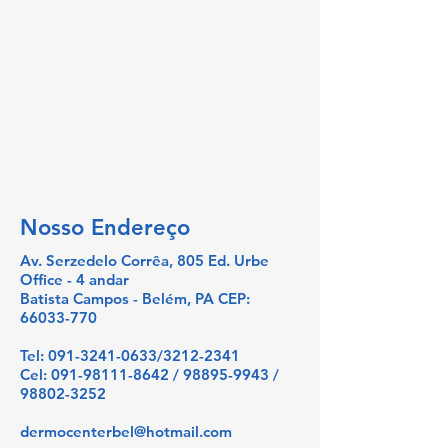
Nosso Endereço
Av. Serzedelo Corrêa, 805 Ed. Urbe
Office - 4 andar
Batista Campos - Belém, PA CEP:
66033-770
Tel:
091-3241-0633
/3212-2341
Cel:
091-98111-8642
/
98895-9943
/
98802-3252
dermocenterbel@hotmail.com